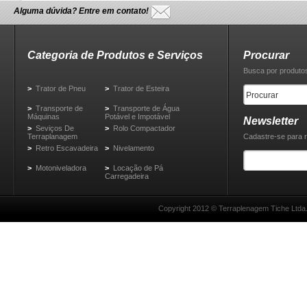
Alguma dúvida? Entre em contato!
Categoria de Produtos e Serviços
Procurar
Busca por produtos
>
Trator de Pneu
>
Trator de Esteira
>
Transporte de
>
Transporte de Água
Máquinas
Potável e Impotável
Newsletter
>
Seviços De
>
Rolo Compactador
Terraplanagem
Cadastre-se para 
>
Retro Escavadeira
>
Nivelamento
>
Motoniveladora
>
Locação de Pá
Carregadeira
Copyright 2012 © Terraplenagem Tiche Ltda